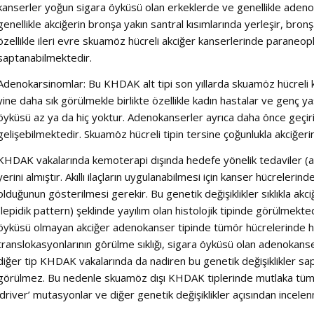
kanserler yoğun sigara öyküsü olan erkeklerde ve genellikle adeno
genellikle akciğerin bronşa yakın santral kısımlarında yerleşir, bronş
özellikle ileri evre skuamöz hücreli akciğer kanserlerinde paraneopl
saptanabilmektedir.
Adenokarsinomlar: Bu KHDAK alt tipi son yıllarda skuamöz hücreli 
yine daha sık görülmekle birlikte özellikle kadın hastalar ve genç 
öyküsü az ya da hiç yoktur. Adenokanserler ayrıca daha önce geçiri
gelişebilmektedir. Skuamöz hücreli tipin tersine çoğunlukla akciğerin 
KHDAK vakalarında kemoterapi dışında hedefe yönelik tedaviler (akıl
yerini almıştır. Akıllı ilaçların uygulanabilmesi için kanser hücrelerind
olduğunun gösterilmesi gerekir. Bu genetik değişiklikler sıklıkla a
(lepidik pattern) şeklinde yayılım olan histolojik tipinde görülmekted
öyküsü olmayan akciğer adenokanser tipinde tümör hücrelerinde he
translokasyonlarının görülme sıklığı, sigara öyküsü olan adenokanse
diğer tip KHDAK vakalarında da nadiren bu genetik değişiklikler sap
görülmez. Bu nedenle skuamöz dışı KHDAK tiplerinde mutlaka tümö
‘driver’ mutasyonlar ve diğer genetik değişiklikler açısından incelen