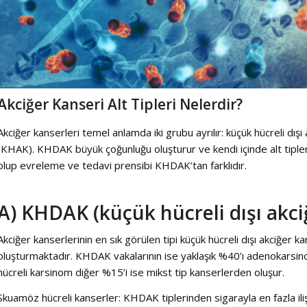
Akciğer Kanseri Alt Tipleri Nelerdir?
Akciğer kanserleri temel anlamda iki grubu ayrılır: küçük hücreli dış
(KHAK). KHDAK büyük çoğunluğu oluşturur ve kendi içinde alt tiplere
olup evreleme ve tedavi prensibi KHDAK’tan farklıdır.
A) KHDAK (küçük hücreli dışı akci
Akciğer kanserlerinin en sık görülen tipi küçük hücreli dışı akciğer k
oluşturmaktadır. KHDAK vakalarının ise yaklaşık %40’ı adenokarsi
hücreli karsinom diğer %15’i ise mikst tip kanserlerden oluşur.
Skuamöz hücreli kanserler: KHDAK tiplerinden sigarayla en fazla ilişk