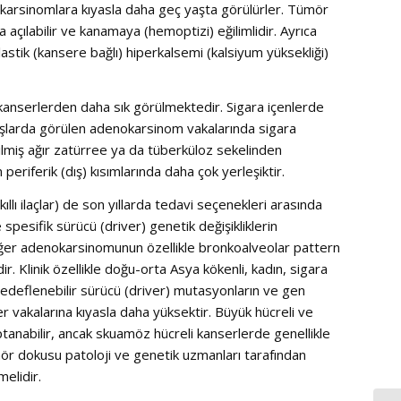
karsinomlara kıyasla daha geç yaşta görülürler. Tümör
a açılabilir ve kanamaya (hemoptizi) eğilimlidir. Ayrıca
astik (kansere bağlı) hiperkalsemi (kalsiyum yüksekliği)
kanserlerden daha sık görülmektedir. Sigara içenlerde
yaşlarda görülen adenokarsinom vakalarında sigara
lmiş ağır zatürree ya da tüberküloz sekelinden
periferik (dış) kısımlarında daha çok yerleşiktir.
lı ilaçlar) de son yıllarda tedavi seçenekleri arasında
e spesifik sürücü (driver) genetik değişikliklerin
kciğer adenokarsinomunun özellikle bronkoalveolar pattern
ir. Klinik özellikle doğu-orta Asya kökenli, kadın, sigara
deflenebilir sürücü (driver) mutasyonların ve gen
r vakalarına kıyasla daha yüksektir. Büyük hücreli ve
tanabilir, ancak skuamöz hücreli kanserlerde genellikle
r dokusu patoloji ve genetik uzmanları tarafından
melidir.