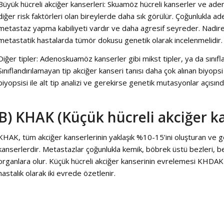
Büyük hücreli akciğer kanserleri: Skuamöz hücreli kanserler ve ade
diğer risk faktörleri olan bireylerde daha sık görülür. Çoğunlukla a
metastaz yapma kabiliyeti vardır ve daha agresif seyreder. Nadiren
metastatik hastalarda tümör dokusu genetik olarak incelenmelidir.
Diğer tipler: Adenoskuamöz kanserler gibi mikst tipler, ya da sınıfl
Sınıflandırılamayan tip akciğer kanseri tanısı daha çok alınan biyopsi 
biyopsisi ile alt tip analizi ve gerekirse genetik mutasyonlar açısın
B) KHAK (Küçük hücreli akciğer ka
KHAK, tüm akciğer kanserlerinin yaklaşık %10-15’ini oluşturan ve 
kanserlerdir. Metastazlar çoğunlukla kemik, böbrek üstü bezleri, b
organlara olur. Küçük hücreli akciğer kanserinin evrelemesi KHDAK ‘de
hastalık olarak iki evrede özetlenir.