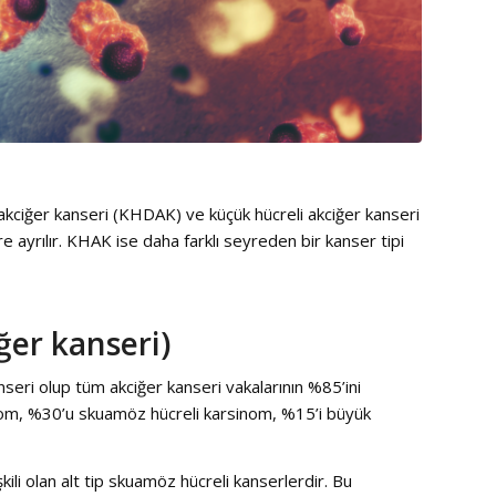
ı akciğer kanseri (KHDAK) ve küçük hücreli akciğer kanseri
 ayrılır. KHAK ise daha farklı seyreden bir kanser tipi
ğer kanseri)
anseri olup tüm akciğer kanseri vakalarının %85’ini
nom, %30’u skuamöz hücreli karsinom, %15’i büyük
ili olan alt tip skuamöz hücreli kanserlerdir. Bu