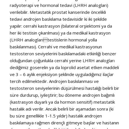
radyoterapi ve hormonal tedavi (LHRH analogları)
verilebilir. Metastatik prostat kanserinde öncelikli
tedavi androjen baskılama tedavisidir ki iki şekilde
yapılır: cerrahi kastrasyon (bilateral orşiektomi ya da
her iki testisin çıkarılması) ya da medikal kastrasyon
(LHRH analoglarıtestislerin hormonal yolla
baskılanması). Cerrahi ve medikal kastrasyonun
testosteron seviyelerini baskılamadaki etkinliği benzer
olduğundan çoğunlukla cerrahi yerine LHRH analogları
dediğimiz goserelin ya da loprolid asetat etken maddeli
ve 3 – 6 aylık enjeksiyon şeklinde uyguladığımız ilaçlar
tercih edilmektedir. Androjen baskılanması ve
testosteron seviyelerinin düşürülmesi hastalığı belirli bir
süre durdurup, iyileştirir; bu döneme androjen bağımlı
(kastrasyon duyarlı ya da hormon sensitif) metastatik
hastalık adı verilir. Ancak belirli bir aşamadan sonra (ki
bu süre genellikle 1-1.5 yıldır) hastalık androjen
baskılamaya rağmen dirençli gitmeye başlar ve hastanın