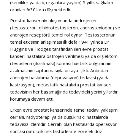
(kemikler ya da iç organlara yayılım) 5 yıllık sağkalım
oranları %30’lara düşmektedir.
Prostat kanserinin oluşumunda androjenler
(testosteron, dihidrotestosteron, androsteniodon) ve
androjen reseptörü temel rol oynar. Testosteronun
temel etkisinin anlaşılması ilk defa 1941 yılında Dr
Huggins ve Hodges tarafından ileri evre prostat
kanserli hastalara östrojen verilmesi ya da orşiektomi
(testislerin çıkarılması) sonrası hastalık bulgularının
azalmasının saptanmasıyla ortaya çıktı. Ardından
androjen baskılama (deprivasyon) tedavisi (ya da
kastrasyon), metastatik hastalıkta prostat kanseri
tedavisinin her basamağında tedavideki yerini yıllardır
korumaya devam etti.
Erken evre prostat kanserinde temel tedavi yaklaşımı
cerrahi, radyoterapi ya da düşük riskli hastalarda
tedavisiz izlemdir. Cerrahi olan hastalarda operasyon
sonrası patolojik risk faktörlerine göre ek doz