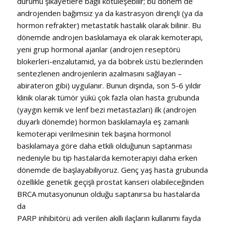
durumu şikayetlere bağlı kötüleşebilir; bu dönem de
androjenden bağımsız ya da kastrasyon dirençli (ya da
hormon refrakter) metastatik hastalık olarak bilinir. Bu
dönemde androjen baskılamaya ek olarak kemoterapi,
yeni grup hormonal ajanlar (androjen reseptörü
blokerleri-enzalutamid, ya da böbrek üstü bezlerinden
sentezlenen androjenlerin azalmasını sağlayan –
abirateron gibi) uygulanır. Bunun dışında, son 5-6 yıldır
klinik olarak tümör yükü çok fazla olan hasta grubunda
(yaygın kemik ve lenf bezi metastazları) ilk (androjen
duyarlı dönemde) hormon baskılamayla eş zamanlı
kemoterapi verilmesinin tek başına hormonol
baskılamaya göre daha etkili olduğunun saptanması
nedeniyle bu tip hastalarda kemoterapiyi daha erken
dönemde de başlayabiliyoruz. Genç yaş hasta grubunda
özellikle genetik geçişli prostat kanseri olabileceğinden
BRCA mutasyonunun olduğu saptanırsa bu hastalarda
da
PARP inhibitörü adı verilen akıllı ilaçların kullanımı fayda