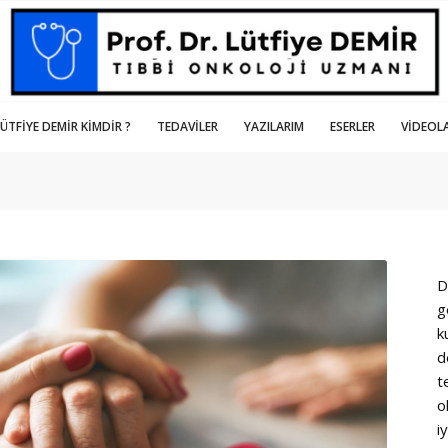
LÜTFIYE DEMIR KIMDIR ?
TEDAVILER
YAZILARIM
ESERLER
VIDEOL
D
g
k
d
t
o
i