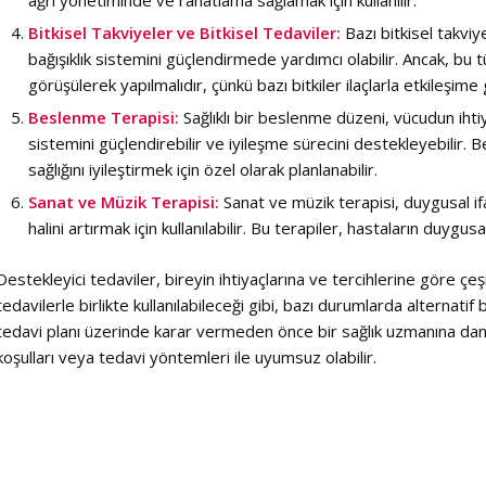
ağrı yönetiminde ve rahatlama sağlamak için kullanılır.
Bitkisel Takviyeler ve Bitkisel Tedaviler:
Bazı bitkisel takvi
bağışıklık sistemini güçlendirmede yardımcı olabilir. Ancak, bu tü
görüşülerek yapılmalıdır, çünkü bazı bitkiler ilaçlarla etkileşime 
Beslenme Terapisi:
Sağlıklı bir beslenme düzeni, vücudun ihti
sistemini güçlendirebilir ve iyileşme sürecini destekleyebilir. 
sağlığını iyileştirmek için özel olarak planlanabilir.
Sanat ve Müzik Terapisi:
Sanat ve müzik terapisi, duygusal ifa
halini artırmak için kullanılabilir. Bu terapiler, hastaların duygus
Destekleyici tedaviler, bireyin ihtiyaçlarına ve tercihlerine göre çeşi
tedavilerle birlikte kullanılabileceği gibi, bazı durumlarda alternatif 
tedavi planı üzerinde karar vermeden önce bir sağlık uzmanına danış
koşulları veya tedavi yöntemleri ile uyumsuz olabilir.