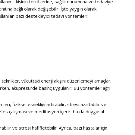
ullanımı, kişinin tercihlerine, sağlık durumuna ve tedaviye
anıtına bağlı olarak değişebilir. İşte yaygın olarak
ullanılan bazı destekleyici tedavi yöntemleri:
eknikler, vücuttaki enerji akışını düzenlemeyi amaçlar.
çerirken, akupresürde basınç uygulanır. Bu yöntemler ağrı
eri, fiziksel esnekliği artırabilir, stresi azaltabilir ve
nefes çalışması ve meditasyon içerir, bu da duygusal
abilir ve stresi hafifletebilir. Ayrıca, bazı hastalar için