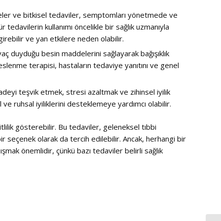
yeler ve bitkisel tedaviler, semptomları yönetmede ve
r tedavilerin kullanımı öncelikle bir sağlık uzmanıyla
girebilir ve yan etkilere neden olabilir.
yaç duyduğu besin maddelerini sağlayarak bağışıklık
Beslenme terapisi, hastaların tedaviye yanıtını ve genel
deyi teşvik etmek, stresi azaltmak ve zihinsel iyilik
al ve ruhsal iyiliklerini desteklemeye yardımcı olabilir.
tlilik gösterebilir. Bu tedaviler, geleneksel tıbbi
bir seçenek olarak da tercih edilebilir. Ancak, herhangi bir
mak önemlidir, çünkü bazı tedaviler belirli sağlık