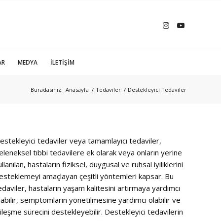
AR
MEDYA
İLETIŞIM
Buradasınız:
Anasayfa
/
Tedaviler
/
Destekleyici Tedaviler
estekleyici tedaviler veya tamamlayıcı tedaviler,
eleneksel tıbbi tedavilere ek olarak veya onların yerine
ullanılan, hastaların fiziksel, duygusal ve ruhsal iyiliklerini
esteklemeyi amaçlayan çeşitli yöntemleri kapsar. Bu
edaviler, hastaların yaşam kalitesini artırmaya yardımcı
labilir, semptomların yönetilmesine yardımcı olabilir ve
yileşme sürecini destekleyebilir. Destekleyici tedavilerin