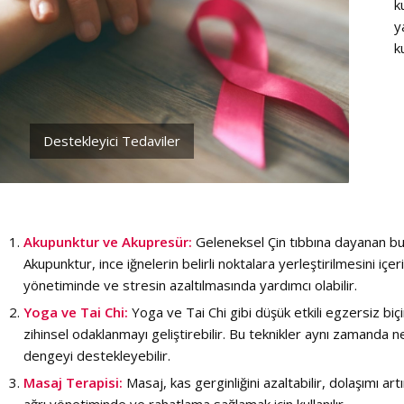
k
y
k
Destekleyici Tedaviler
Akupunktur ve Akupresür:
Geleneksel Çin tıbbına dayanan bu t
Akupunktur, ince iğnelerin belirli noktalara yerleştirilmesini i
yönetiminde ve stresin azaltılmasında yardımcı olabilir.
Yoga ve Tai Chi:
Yoga ve Tai Chi gibi düşük etkili egzersiz biçiml
zihinsel odaklanmayı geliştirebilir. Bu teknikler aynı zamanda 
dengeyi destekleyebilir.
Masaj Terapisi:
Masaj, kas gerginliğini azaltabilir, dolaşımı artır